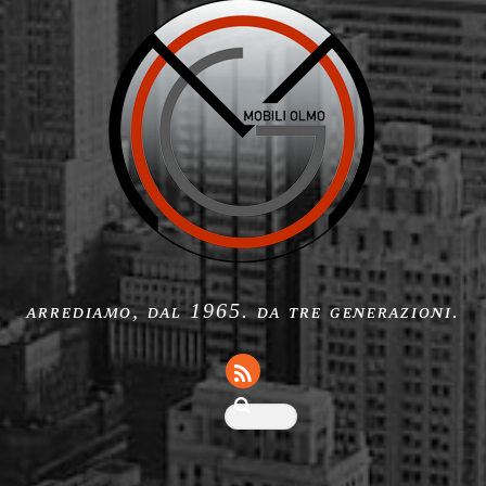
ᴀʀʀᴇᴅɪᴀᴍᴏ, ᴅᴀʟ 1965. ᴅᴀ ᴛʀᴇ ɢᴇɴᴇʀᴀᴢɪᴏɴɪ.